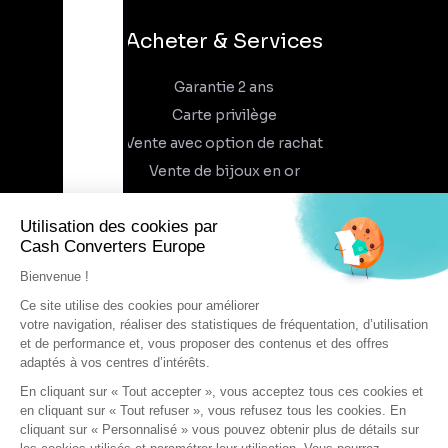
Acheter & Services
Garantie 2 ans
Carte privilège
Vente avec option de rachat
Vente de bijoux en or
À propos
Qui sommes-nous
Recrutement
Trouvez un magasin
Rejoindre l'aventure