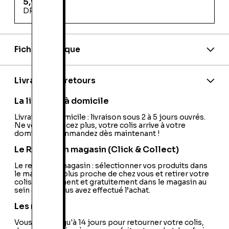
5,99 €
DREUX
Fiche technique
EAN:
9782365690829
Editeur:
Editions Les Escales
Code EAN:
12300271479
Livraison et retours
La livraison à domicile
Livraison à domicile : livraison sous 2 à 5 jours ouvrés.
Ne vous déplacez plus, votre colis arrive à votre
domicile ! Commandez dès maintenant !
Le Retrait en magasin (Click & Collect)
Le retrait en magasin : sélectionner vos produits dans
le magasin le plus proche de chez vous et retirer votre
colis directement et gratuitement dans le magasin au
sein duquel vous avez effectué l’achat.
Les retours
Vous avez jusqu'à 14 jours pour retourner votre colis,