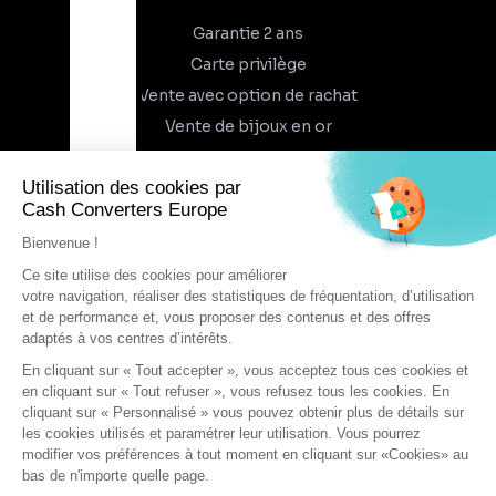
Garantie 2 ans
Carte privilège
Vente avec option de rachat
Vente de bijoux en or
À propos
Qui sommes-nous
Recrutement
Trouvez un magasin
Rejoindre l'aventure
DEVENIR FRANCHISÉ