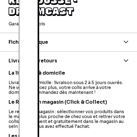
DREAMCAST
Garantie 24 mois
Fiche technique
Code barre:
5032921013369
Nationalité:
France
Livraison et retours
La livraison à domicile
Livraison à domicile : livraison sous 2 à 5 jours ouvrés.
Ne vous déplacez plus, votre colis arrive à votre
domicile ! Commandez dès maintenant !
Le Retrait en magasin (Click & Collect)
Le retrait en magasin : sélectionner vos produits dans
le magasin le plus proche de chez vous et retirer votre
colis directement et gratuitement dans le magasin au
sein duquel vous avez effectué l’achat.
Les retours