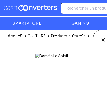
SMARTPHONE
GAMING
Accueil
CULTURE
Produits culturels
Livres
Fe
Ga
F
E
E
Li
L