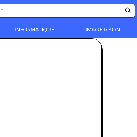
INFORMATIQUE
IMAGE & SON
Demain Le Soleil
rmer
DEMAIN LE SOLEIL
rantie 24 mois
iche technique
AN:
9782258113367
diteur:
Presses De La Cité
vraison et retours
a livraison à domicile