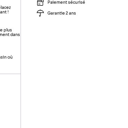
Paiement sécurisé
placez
ant !
Garantie 2 ans
le plus
ement dans
asin où