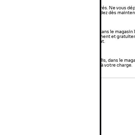
vraison à domicile : livraison sous 2 à 5 jours ouvrés. Ne vous dé
us, votre colis arrive à votre domicile ! Commandez dès mainten
e Retrait en magasin (Click & Collect)
 retrait en magasin : sélectionner vos produits dans le magasin 
oche de chez vous et retirer votre colis directement et gratuit
 magasin au sein duquel vous avez effectué l’achat.
es retours
us avez jusqu'à 14 jours pour retourner votre colis, dans le mag
us avez fait votre achat. Les frais de retour sont à votre charge.