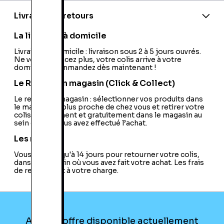
EAN:
5397063089970
Model:
Professional P2212H
Livraison et retours
Format de l'Ecran:
16:9
Webcam Intégrée:
Non
La livraison à domicile
Enceintes:
Non
Micro Intégré:
Livraison à domicile : livraison sous 2 à 5 jours ouvrés.
Non
Ne vous déplacez plus, votre colis arrive à votre
USB:
USB 2.0
domicile ! Commandez dès maintenant !
Type d'Ecran:
Standard
Norme MPR:
Non
Le Retrait en magasin (Click & Collect)
Norme TCO:
TCO 5.2
Ecran Tactile:
Le retrait en magasin : sélectionner vos produits dans
Non
le magasin le plus proche de chez vous et retirer votre
HDMI:
Non
colis directement et gratuitement dans le magasin au
DVI:
Oui
sein duquel vous avez effectué l’achat.
Support Réglable:
Oui
Compatible NFC:
Non
Les retours
Technologie du Rétro-Eclairage:
Edge Led
Vous avez jusqu'à 14 jours pour retourner votre colis,
3D:
Non
dans le magasin où vous avez fait votre achat. Les frais
Port VGA:
Oui
de retour sont à votre charge.
DisplayPort:
Non
Type de Dalle:
TN
MHL:
Non
Ecran Incurvé:
Non
Dédié au Jeu:
Non
Aucune offre disponible actuellement
Hauteur Ajustable:
Oui