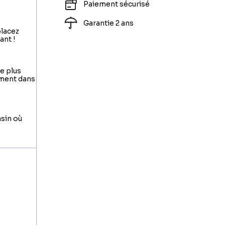
Paiement sécurisé
Garantie 2 ans
placez
ant !
le plus
ement dans
asin où