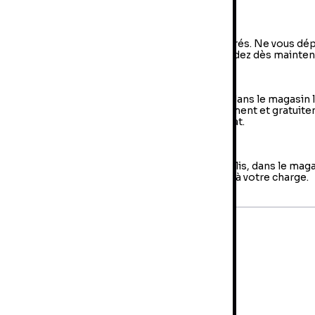
a livraison à domicile
vraison à domicile : livraison sous 2 à 5 jours ouvrés. Ne vous dé
us, votre colis arrive à votre domicile ! Commandez dès mainten
e Retrait en magasin (Click & Collect)
 retrait en magasin : sélectionner vos produits dans le magasin 
oche de chez vous et retirer votre colis directement et gratuit
 magasin au sein duquel vous avez effectué l’achat.
es retours
us avez jusqu'à 14 jours pour retourner votre colis, dans le mag
us avez fait votre achat. Les frais de retour sont à votre charge.