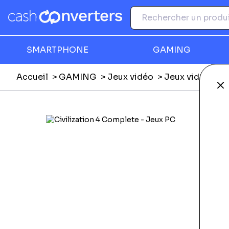
SMARTPHONE
GAMING
Accueil
GAMING
Jeux vidéo
Jeux vidéo Nin
Fe
Ga
F
N
C
P
Li