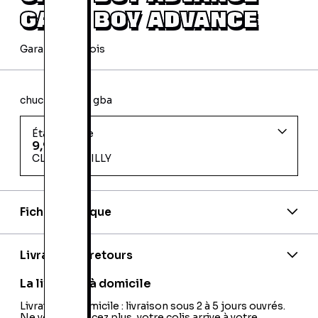
GAME BOY ADVANCE
Garantie 24 mois
chuchu rocket gba
État d'usage
9,99 €
CLAYE SOUILLY
Fiche technique
Nationalité:
Usa
Code EAN:
21000767114
Livraison et retours
La livraison à domicile
Livraison à domicile : livraison sous 2 à 5 jours ouvrés.
Ne vous déplacez plus, votre colis arrive à votre