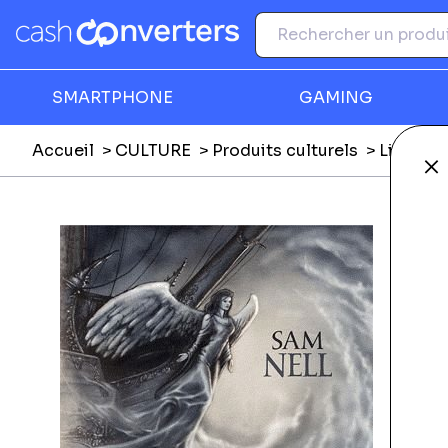
SMARTPHONE
GAMING
Accueil
CULTURE
Produits culturels
Livres
Fe
Ga
F
E
E
Li
L