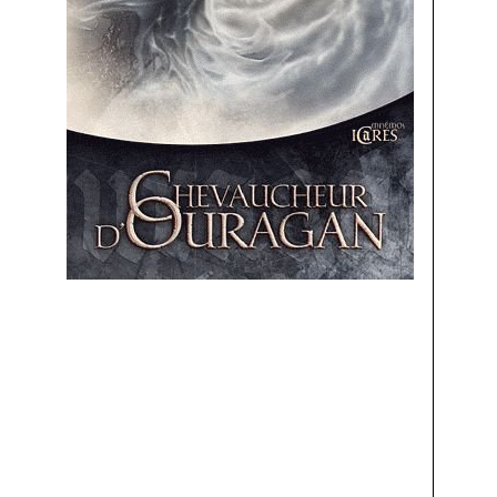
Li
pl
L
Le
pr
le
L
Vo
vo