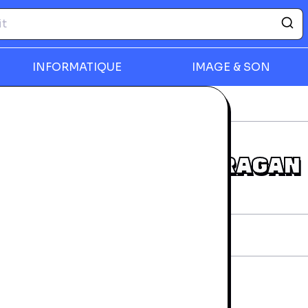
INFORMATIQUE
IMAGE & SON
Chevaucheur D'ouragan
rmer
CHEVAUCHEUR D'OURAGAN
rantie 24 mois
iche technique
AN:
9782354080907
diteur:
Editions Mnémos
vraison et retours
a livraison à domicile