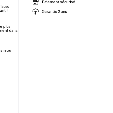
Paiement sécurisé
placez
ant !
Garantie 2 ans
le plus
ement dans
asin où