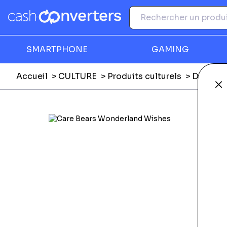
SMARTPHONE
GAMING
Accueil
CULTURE
Produits culturels
DVD, Blu
Fe
Ga
F
E
Li