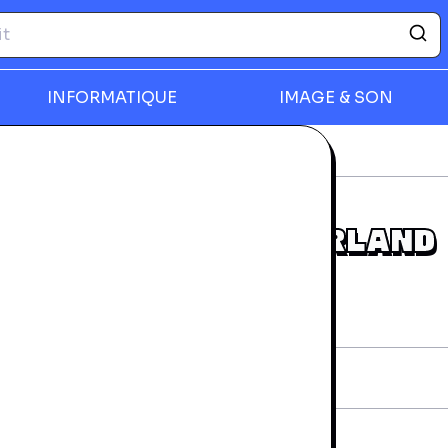
INFORMATIQUE
IMAGE & SON
-ray
Care Bears Wonderland Wishes
rmer
CARE BEARS WONDERLAND
WISHES
rantie 24 mois
iche technique
AN:
683904531254
vraison et retours