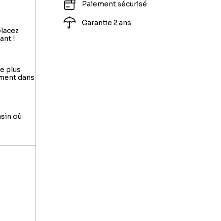
Paiement sécurisé
Garantie 2 ans
placez
ant !
le plus
ement dans
asin où