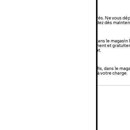
a livraison à domicile
vraison à domicile : livraison sous 2 à 5 jours ouvrés. Ne vous dé
us, votre colis arrive à votre domicile ! Commandez dès mainten
e Retrait en magasin (Click & Collect)
 retrait en magasin : sélectionner vos produits dans le magasin 
oche de chez vous et retirer votre colis directement et gratuit
 magasin au sein duquel vous avez effectué l’achat.
es retours
us avez jusqu'à 14 jours pour retourner votre colis, dans le mag
us avez fait votre achat. Les frais de retour sont à votre charge.