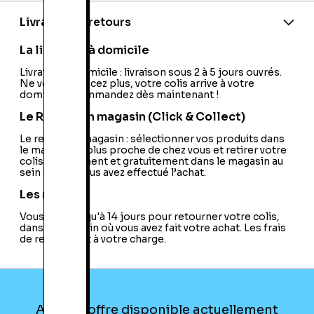
Editeur:
Kaze
Livraison et retours
La livraison à domicile
Livraison à domicile : livraison sous 2 à 5 jours ouvrés.
Ne vous déplacez plus, votre colis arrive à votre
domicile ! Commandez dès maintenant !
Le Retrait en magasin (Click & Collect)
Le retrait en magasin : sélectionner vos produits dans
le magasin le plus proche de chez vous et retirer votre
colis directement et gratuitement dans le magasin au
sein duquel vous avez effectué l’achat.
Les retours
Vous avez jusqu'à 14 jours pour retourner votre colis,
dans le magasin où vous avez fait votre achat. Les frais
de retour sont à votre charge.
Aucune offre disponible actuellement