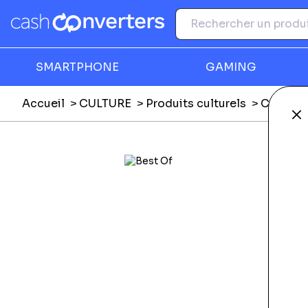
SMARTPHONE
GAMING
Accueil
CULTURE
Produits culturels
CD mus
Fe
Ga
F
E
E
Li
L