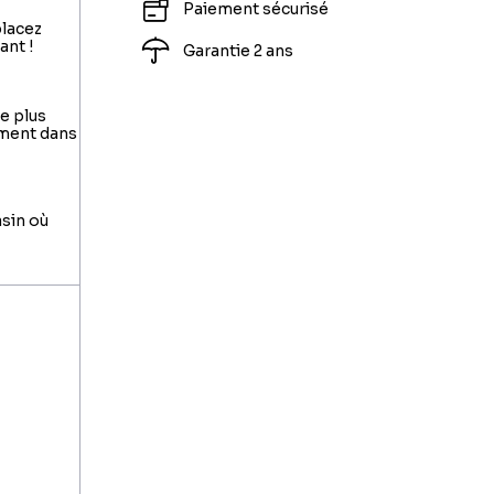
Paiement sécurisé
placez
ant !
Garantie 2 ans
le plus
ement dans
asin où