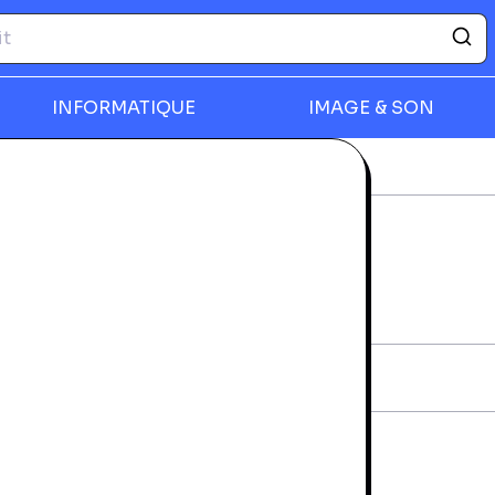
INFORMATIQUE
IMAGE & SON
ique
Best Of
rmer
BEST OF
rantie 24 mois
iche technique
AN:
602537810499
diteur:
UNIVERSAL MUSIC
vraison et retours
a livraison à domicile