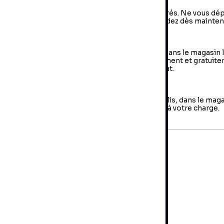
vraison à domicile : livraison sous 2 à 5 jours ouvrés. Ne vous dé
us, votre colis arrive à votre domicile ! Commandez dès mainten
e Retrait en magasin (Click & Collect)
 retrait en magasin : sélectionner vos produits dans le magasin 
oche de chez vous et retirer votre colis directement et gratuit
 magasin au sein duquel vous avez effectué l’achat.
es retours
us avez jusqu'à 14 jours pour retourner votre colis, dans le mag
us avez fait votre achat. Les frais de retour sont à votre charge.