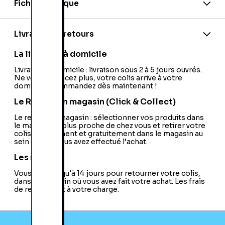
Fiche technique
Marque:
Asus
EAN:
945121357179
Model:
K551LN-XO395H
Livraison et retours
Télécommande:
Non
Type de Stockage:
Disque Dur
La livraison à domicile
Webcam Intégrée:
Oui
Format:
Livraison à domicile : livraison sous 2 à 5 jours ouvrés.
16:9
Ne vous déplacez plus, votre colis arrive à votre
Bluetooth:
Oui
domicile ! Commandez dès maintenant !
Modèle de Processeur Graphique:
GeForce
840M
Le Retrait en magasin (Click & Collect)
Marque de la Puce Graphique:
nVidia
Lecteur d'Empreintes Digitales:
Le retrait en magasin : sélectionner vos produits dans
Non
le magasin le plus proche de chez vous et retirer votre
Carte Tuner TV:
Non
colis directement et gratuitement dans le magasin au
Résolution:
WSXGA
sein duquel vous avez effectué l’achat.
Ecran Tactile:
Non
Marque du Processeur:
Intel
Les retours
UMTS:
Non
Vous avez jusqu'à 14 jours pour retourner votre colis,
Graveur DVD-ROM:
Oui
dans le magasin où vous avez fait votre achat. Les frais
Wifi:
802.11 n
de retour sont à votre charge.
Windows Media Center Edition:
Non
Numéro de Processeur:
I7-4510U
Modèle de Processeur:
Core i7
Technologie du Rétro-Eclairage:
Edge Led