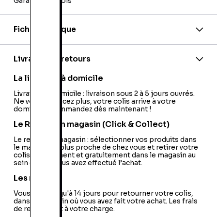
Garantie 24 mois
Fiche technique
Marque:
Apple
Model:
iPhone 8 256GB NFC LTE
Flash Intégré:
Oui
Livraison et retours
Appareil Photo Intégré:
1 Objectif à l'Avant + 1
Objectif à l'Arrière
La livraison à domicile
Système d'Exploitation:
Apple iOS
Tuner TV Intégré:
Livraison à domicile : livraison sous 2 à 5 jours ouvrés.
Non
Ne vous déplacez plus, votre colis arrive à votre
USB:
Non
domicile ! Commandez dès maintenant !
Type de Contrat:
Hors Pack (Téléphone Seul)
Technologie:
LTE (4G)
Le Retrait en magasin (Click & Collect)
Radio Intégrée:
Non
Bluetooth:
Le retrait en magasin : sélectionner vos produits dans
Oui
le magasin le plus proche de chez vous et retirer votre
GPRS:
Oui
colis directement et gratuitement dans le magasin au
Type de Produit:
Smartphone
sein duquel vous avez effectué l’achat.
Lecteur de Carte Mémoire:
Non
Marque du Processeur:
Apple
Les retours
Design:
Compact
Vous avez jusqu'à 14 jours pour retourner votre colis,
Wifi:
Oui
dans le magasin où vous avez fait votre achat. Les frais
Nombre de Couleurs à l'Ecran:
16 Millions de
de retour sont à votre charge.
Couleurs