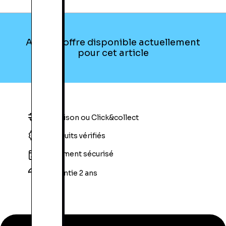
Edge:
Oui
Numéro de Processeur:
A11 BIONIC
Clavier / Ecran Tactile:
Clavier Virtuel Sur Ecran
Tactile
Aucune offre disponible actuellement
Nombre d'Ecrans:
1
pour cet article
Module GPS:
Intégré
Technologie d'Ecran:
Rétina
HSDPA:
Oui
Résolution Vidéo en Pixel:
4K
Compatible NFC:
Oui
Version du Système d'Exploitation:
iOS 11
Indice de Protection:
IP 67
Livraison ou Click&collect
Capacité:
256GB
EAN:
190198744142
Produits vérifiés
Processeur:
Puce A11 Bionic
RAM:
2Go
Paiement sécurisé
Taille de l'écran:
4,7''
Résolution:
Résolution de 1 334 x 750 pixels à
Garantie 2 ans
326 ppp
Megapixels:
12Mpx
Réseau:
4G LTE