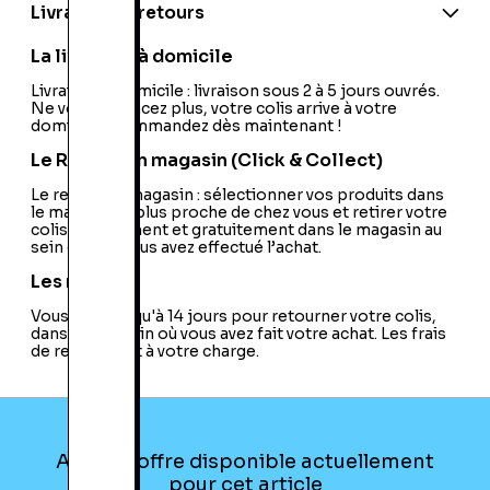
Livraison et retours
La livraison à domicile
Livraison à domicile : livraison sous 2 à 5 jours ouvrés.
Ne vous déplacez plus, votre colis arrive à votre
domicile ! Commandez dès maintenant !
Le Retrait en magasin (Click & Collect)
Le retrait en magasin : sélectionner vos produits dans
le magasin le plus proche de chez vous et retirer votre
colis directement et gratuitement dans le magasin au
sein duquel vous avez effectué l’achat.
Les retours
Vous avez jusqu'à 14 jours pour retourner votre colis,
dans le magasin où vous avez fait votre achat. Les frais
de retour sont à votre charge.
Aucune offre disponible actuellement
pour cet article