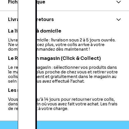
Fiche technique
EAN:
818443000972
Livraison et retours
La livraison à domicile
Livraison à domicile : livraison sous 2 à 5 jours ouvrés.
Ne vous déplacez plus, votre colis arrive à votre
domicile ! Commandez dès maintenant !
Le Retrait en magasin (Click & Collect)
Le retrait en magasin : sélectionner vos produits dans
le magasin le plus proche de chez vous et retirer votre
colis directement et gratuitement dans le magasin au
sein duquel vous avez effectué l’achat.
Les retours
Vous avez jusqu'à 14 jours pour retourner votre colis,
dans le magasin où vous avez fait votre achat. Les frais
de retour sont à votre charge.