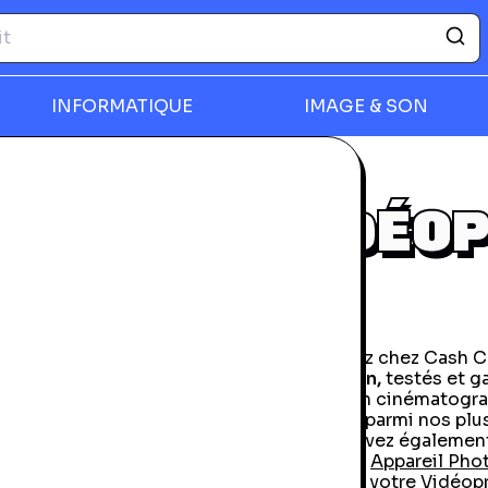
INFORMATIQUE
IMAGE & SON
rmer
VIDÉO
Découvrez chez Cash Co
d'occasion,
testés et ga
projection cinématogra
occasion parmi nos plus
Vous pouvez également 
cinéma
et
Appareil Pho
Revendez votre Vidéop