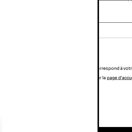
idéoprojecteur
Aucun produit ne correspond à vot
Revenir sur la
page d'accu