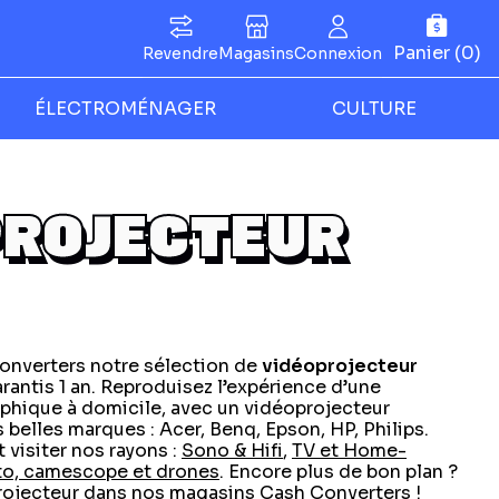
Panier (0)
Revendre
Magasins
Connexion
ÉLECTROMÉNAGER
CULTURE
PROJECTEUR
nverters notre sélection de
vidéoprojecteur
rantis 1 an. Reproduisez l’expérience d’une
phique à domicile, avec un vidéoprojecteur
 belles marques : Acer, Benq, Epson, HP, Philips.
visiter nos rayons :
Sono & Hifi
,
TV et Home-
to, camescope et drones
. Encore plus de bon plan ?
rojecteur
dans nos magasins Cash Converters !