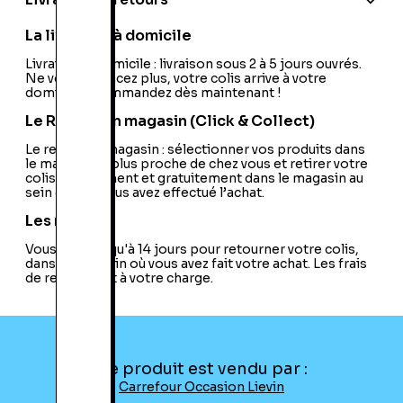
Livraison et retours
Nom du développeur:
Bethesda Softworks
Nationalité:
France
La livraison à domicile
Code EAN:
21100095467
Livraison à domicile : livraison sous 2 à 5 jours ouvrés.
Ne vous déplacez plus, votre colis arrive à votre
domicile ! Commandez dès maintenant !
Le Retrait en magasin (Click & Collect)
Le retrait en magasin : sélectionner vos produits dans
le magasin le plus proche de chez vous et retirer votre
colis directement et gratuitement dans le magasin au
sein duquel vous avez effectué l’achat.
Les retours
Vous avez jusqu'à 14 jours pour retourner votre colis,
dans le magasin où vous avez fait votre achat. Les frais
de retour sont à votre charge.
Ce produit est vendu par :
Carrefour Occasion Lievin