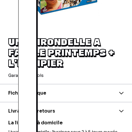
UNE HIRONDELLE A
FAIT LE PRINTEMPS +
L'ÉQUIPIER
Garantie 24 mois
Fiche technique
EAN:
3259130226195
Editeur:
Studiocanal
Livraison et retours
La livraison à domicile