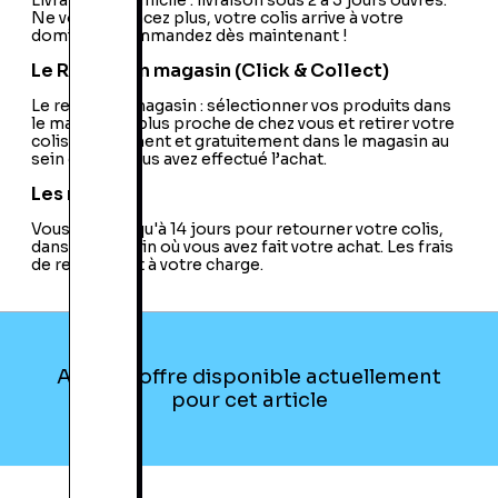
Livraison à domicile : livraison sous 2 à 5 jours ouvrés.
Ne vous déplacez plus, votre colis arrive à votre
domicile ! Commandez dès maintenant !
Le Retrait en magasin (Click & Collect)
Le retrait en magasin : sélectionner vos produits dans
le magasin le plus proche de chez vous et retirer votre
colis directement et gratuitement dans le magasin au
sein duquel vous avez effectué l’achat.
Les retours
Vous avez jusqu'à 14 jours pour retourner votre colis,
dans le magasin où vous avez fait votre achat. Les frais
de retour sont à votre charge.
Aucune offre disponible actuellement
pour cet article