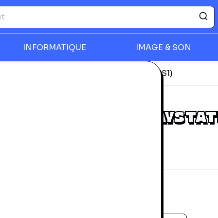
INFORMATIQUE
IMAGE & SON
station
Tomb Raider II - Playstation 1 (PS1)
rmer
TOMB RAIDER II - PLAYSTA
1 (PS1)
rantie 24 mois
omplet
tat d'usage