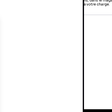
us avez jusqu'à 14 jours pour retourner votre colis, dans le mag
us avez fait votre achat. Les frais de retour sont à votre charge.