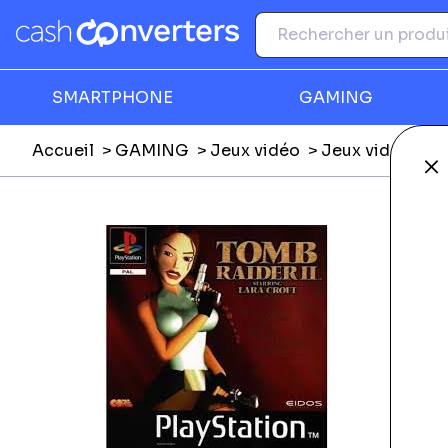
SMARTPHONE
GAMING
Accueil
GAMING
Jeux vidéo
Jeux vidéo Play
Fe
Ga
C
É