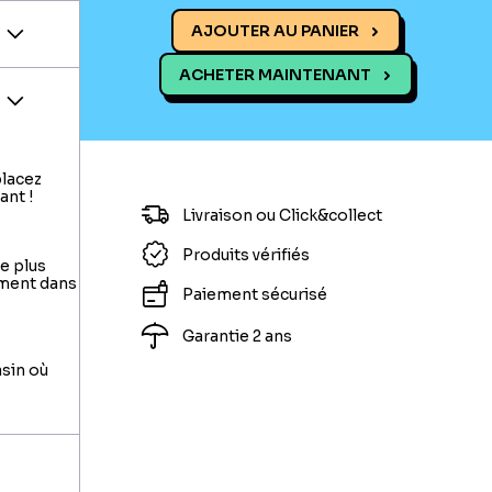
AJOUTER AU PANIER
ACHETER MAINTENANT
placez
ant !
Livraison ou Click&collect
Produits vérifiés
le plus
ement dans
Paiement sécurisé
Garantie 2 ans
asin où