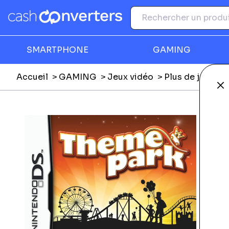
SMARTPHONE
GAMING
Accueil
GAMING
Jeux vidéo
Plus de jeux vi
Fe
Ga
É