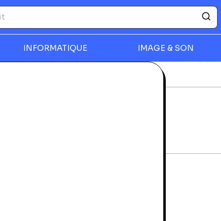
INFORMATIQUE
IMAGE & SON
déos
Theme Park - DS
rmer
THEME PARK - DS
rantie 24 mois
tat d'usage
4,99 €
AVIGNON