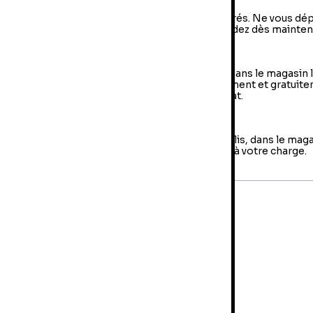
vraison à domicile : livraison sous 2 à 5 jours ouvrés. Ne vous dé
us, votre colis arrive à votre domicile ! Commandez dès mainten
e Retrait en magasin (Click & Collect)
 retrait en magasin : sélectionner vos produits dans le magasin 
oche de chez vous et retirer votre colis directement et gratuit
 magasin au sein duquel vous avez effectué l’achat.
es retours
us avez jusqu'à 14 jours pour retourner votre colis, dans le mag
us avez fait votre achat. Les frais de retour sont à votre charge.