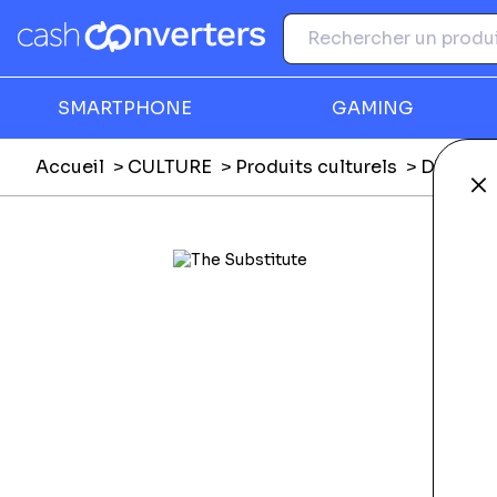
SMARTPHONE
GAMING
Accueil
CULTURE
Produits culturels
DVD, Blu
Fe
Ga
F
E
E
Li
L