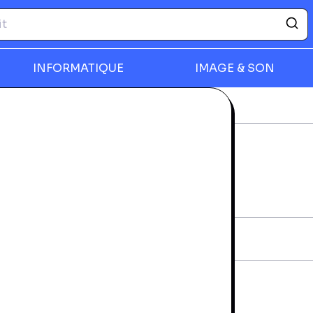
INFORMATIQUE
IMAGE & SON
-ray
The Substitute
rmer
THE SUBSTITUTE
rantie 24 mois
iche technique
AN:
3700173202276
diteur:
DVDY Films
vraison et retours
a livraison à domicile