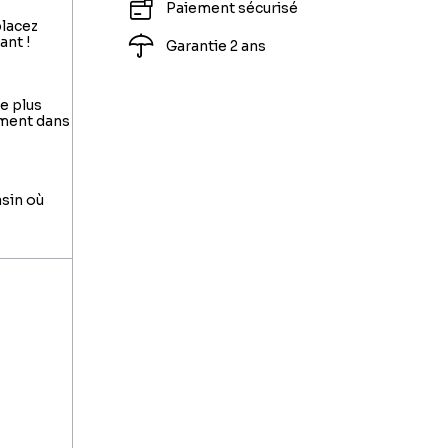
Paiement sécurisé
placez
ant !
Garantie 2 ans
le plus
ement dans
asin où