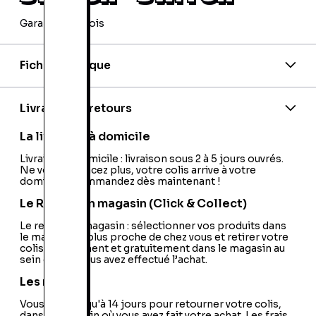
Garantie 24 mois
Fiche technique
Code barre:
5056208802590
Nom de l'éditeur:
Team 17
Nom du développeur:
Team 17
Livraison et retours
Nationalité:
France
La livraison à domicile
Livraison à domicile : livraison sous 2 à 5 jours ouvrés.
Ne vous déplacez plus, votre colis arrive à votre
domicile ! Commandez dès maintenant !
Le Retrait en magasin (Click & Collect)
Le retrait en magasin : sélectionner vos produits dans
le magasin le plus proche de chez vous et retirer votre
colis directement et gratuitement dans le magasin au
sein duquel vous avez effectué l’achat.
Les retours
Vous avez jusqu'à 14 jours pour retourner votre colis,
dans le magasin où vous avez fait votre achat. Les frais