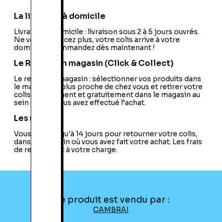
Site officiel:
http://www.streetfighter.com/
PEGI:
PEGI:12+
La livraison à domicile
Nom de l'éditeur:
Capcom
Nom du développeur:
Livraison à domicile : livraison sous 2 à 5 jours ouvrés.
Capcom
Ne vous déplacez plus, votre colis arrive à votre
Nationalité:
France
domicile ! Commandez dès maintenant !
Code EAN:
11300338277
Le Retrait en magasin (Click & Collect)
Le retrait en magasin : sélectionner vos produits dans
le magasin le plus proche de chez vous et retirer votre
colis directement et gratuitement dans le magasin au
sein duquel vous avez effectué l’achat.
Les retours
Vous avez jusqu'à 14 jours pour retourner votre colis,
dans le magasin où vous avez fait votre achat. Les frais
de retour sont à votre charge.
Ce produit est vendu par :
CAMBRAI