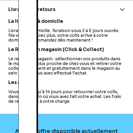
EAN:
3700092613931
Model:
MPIX-457
Livraison et retours
USB:
USB 2.0
SCSI:
Non
La livraison à domicile
Firewire:
Non
Ethernet:
Livraison à domicile : livraison sous 2 à 5 jours ouvrés.
Non
Ne vous déplacez plus, votre colis arrive à votre
Wifi:
Non
domicile ! Commandez dès maintenant !
Interne / Externe:
Externe
ISCSI:
Non
Le Retrait en magasin (Click & Collect)
PCMCIA:
Non
ATA:
Le retrait en magasin : sélectionner vos produits dans
Non
le magasin le plus proche de chez vous et retirer votre
Ultra ATA:
Non
colis directement et gratuitement dans le magasin au
Serial ATA:
Non
sein duquel vous avez effectué l’achat.
Port Fibre Optique:
Non
Changement à Chaud:
Oui
Les retours
Fonction Backup:
Non
Vous avez jusqu'à 14 jours pour retourner votre colis,
HDMI:
Non
dans le magasin où vous avez fait votre achat. Les frais
Autoalimenté:
Non
de retour sont à votre charge.
eSATA:
Non
Thunderbolt:
Non
Aucune offre disponible actuellement