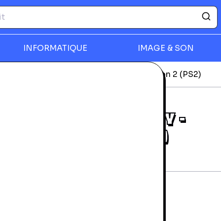
INFORMATIQUE
IMAGE & SON
station
State of Emergency - Playstation 2 (PS2)
rmer
STATE OF EMERGENCY -
PLAYSTATION 2 (PS2)
rantie 24 mois
tat d'usage
5,99 €
NICE BARLA