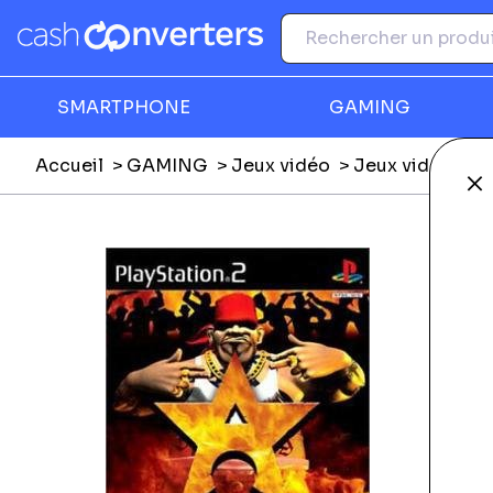
SMARTPHONE
GAMING
Accueil
GAMING
Jeux vidéo
Jeux vidéo Play
Fe
Ga
É