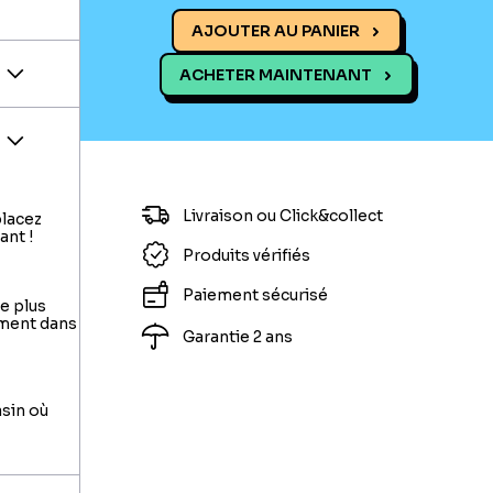
AJOUTER AU PANIER
ACHETER MAINTENANT
Livraison ou Click&collect
placez
ant !
Produits vérifiés
Paiement sécurisé
le plus
ement dans
Garantie 2 ans
asin où