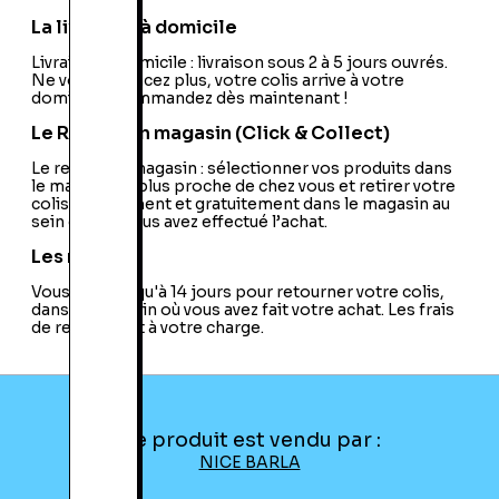
Code EAN:
18600132612
La livraison à domicile
Livraison à domicile : livraison sous 2 à 5 jours ouvrés.
Ne vous déplacez plus, votre colis arrive à votre
domicile ! Commandez dès maintenant !
Le Retrait en magasin (Click & Collect)
Le retrait en magasin : sélectionner vos produits dans
le magasin le plus proche de chez vous et retirer votre
colis directement et gratuitement dans le magasin au
sein duquel vous avez effectué l’achat.
Les retours
Vous avez jusqu'à 14 jours pour retourner votre colis,
dans le magasin où vous avez fait votre achat. Les frais
de retour sont à votre charge.
Ce produit est vendu par :
NICE BARLA