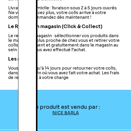
fr/home/index.aspx
PEGI:
Livraison à domicile : livraison sous 2 à 5 jours ouvrés.
PEGI:18+
Ne vous déplacez plus, votre colis arrive à votre
Nationalité:
France
domicile ! Commandez dès maintenant !
Code EAN:
18600135361
Le Retrait en magasin (Click & Collect)
Le retrait en magasin : sélectionner vos produits dans
le magasin le plus proche de chez vous et retirer votre
colis directement et gratuitement dans le magasin au
sein duquel vous avez effectué l’achat.
Les retours
Vous avez jusqu'à 14 jours pour retourner votre colis,
dans le magasin où vous avez fait votre achat. Les frais
de retour sont à votre charge.
Ce produit est vendu par :
NICE BARLA