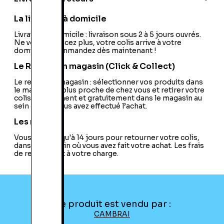
PEGI:
PEGI:18+
Nom de l'éditeur:
Cauldron
La livraison à domicile
Nom du développeur:
Activision
Nationalité:
Livraison à domicile : livraison sous 2 à 5 jours ouvrés.
France
Ne vous déplacez plus, votre colis arrive à votre
Code EAN:
11300333492
domicile ! Commandez dès maintenant !
Le Retrait en magasin (Click & Collect)
Le retrait en magasin : sélectionner vos produits dans
le magasin le plus proche de chez vous et retirer votre
colis directement et gratuitement dans le magasin au
sein duquel vous avez effectué l’achat.
Les retours
Vous avez jusqu'à 14 jours pour retourner votre colis,
dans le magasin où vous avez fait votre achat. Les frais
de retour sont à votre charge.
Ce produit est vendu par :
CAMBRAI