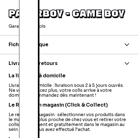
PAPERBOY - GAME BOY
Garantie 24 mois
Fiche technique
Nom de l'éditeur:
Mindscape
Nationalité:
France
Livraison et retours
La livraison à domicile
Livraison à domicile : livraison sous 2 à 5 jours ouvrés.
Ne vous déplacez plus, votre colis arrive à votre
domicile ! Commandez dès maintenant !
Le Retrait en magasin (Click & Collect)
Le retrait en magasin : sélectionner vos produits dans
le magasin le plus proche de chez vous et retirer votre
colis directement et gratuitement dans le magasin au
sein duquel vous avez effectué l’achat.