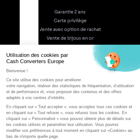
Garantie 2 ans
Carte privilège
Vente avec option de rachat
Vente de bijoux en or
À propos
Qui sommes-nous
Recrutement
Trouvez un magasin
Rejoindre l'aventure
DEVENIR FRANCHISÉ