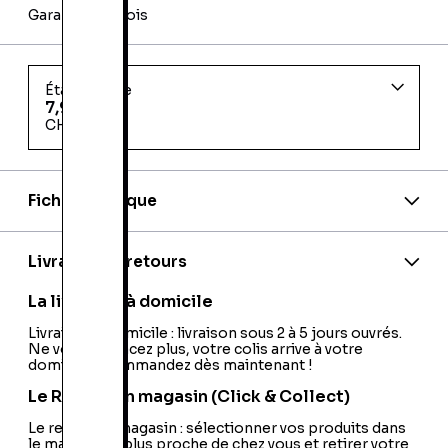
Garantie 24 mois
État d'usage
7,99 €
CHAMBLY
Fiche technique
Code barre:
5013442552667
PEGI:
PEGI:3+
Nationalité:
France
Livraison et retours
Code EAN:
32000343406
La livraison à domicile
Livraison à domicile : livraison sous 2 à 5 jours ouvrés.
Ne vous déplacez plus, votre colis arrive à votre
domicile ! Commandez dès maintenant !
Le Retrait en magasin (Click & Collect)
Le retrait en magasin : sélectionner vos produits dans
le magasin le plus proche de chez vous et retirer votre