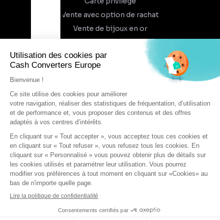
Carte privilège
Vente avec option de rachat
Vente de bijoux en or
À propos
Qui sommes-nous
Recrutement
Trouvez un magasin
Rejoindre l'aventure
DEVENIR FRANCHISÉ
Conditions générales d'utilisation
AJOUTER AU PANIER
Conditions générales de vente
Protection des données
ACHETER MAINTENANT
Cookies