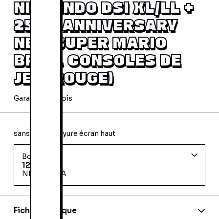
NINTENDO DSI XL/LL +
25TH ANNIVERSARY
NEW SUPER MARIO
BROS. CONSOLES DE
JEU (ROUGE)
Garantie 24 mois
sans boite / rayure écran haut
Bon état
129,99 €
NICE BARLA
Fiche technique