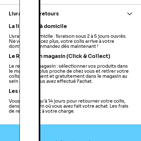
EAN:
45496444440
Marque:
Nintendo
Pack:
Vendu Avec un Jeu
Livraison et retours
Model:
DSI XL/LL + 25TH Anniversary NEW
Super Mario Bros.
La livraison à domicile
Couleur:
Rouge
Support:
Livraison à domicile : livraison sous 2 à 5 jours ouvrés.
Cartouche
Ne vous déplacez plus, votre colis arrive à votre
Plateforme:
DS
domicile ! Commandez dès maintenant !
Salon / Portable:
Portable
Couleur Basique:
Rouge
Le Retrait en magasin (Click & Collect)
Code EAN:
18600133059
Le retrait en magasin : sélectionner vos produits dans
le magasin le plus proche de chez vous et retirer votre
colis directement et gratuitement dans le magasin au
sein duquel vous avez effectué l’achat.
Les retours
Vous avez jusqu'à 14 jours pour retourner votre colis,
dans le magasin où vous avez fait votre achat. Les frais
de retour sont à votre charge.