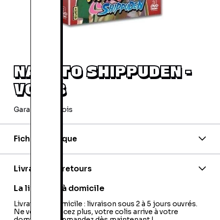
NARUTO SHIPPUDEN -
VOL. 8
Garantie 24 mois
Fiche technique
EAN:
3309450032010
Editeur:
Kana Home Video
Livraison et retours
La livraison à domicile
Livraison à domicile : livraison sous 2 à 5 jours ouvrés.
Ne vous déplacez plus, votre colis arrive à votre
domicile ! Commandez dès maintenant !