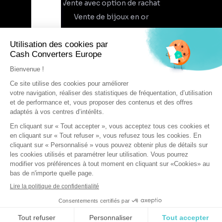
Vente avec option de rachat
Vente de bijoux en or
À propos
Qui sommes-nous
Recrutement
Trouvez un magasin
Rejoindre l'aventure
DEVENIR FRANCHISÉ
Conditions générales d'utilisation
AJOUTER AU PANIER
Conditions générales de vente
Protection des données
Cookies
ACHETER MAINTENANT
Mentions légales