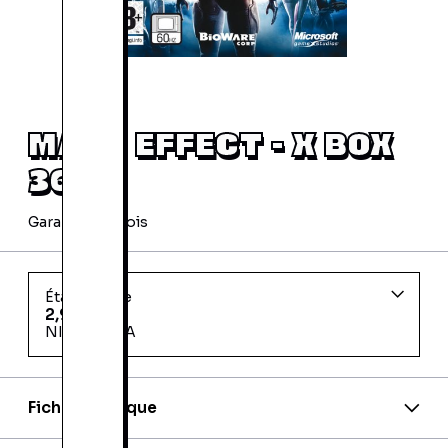
MASS EFFECT - X BOX
360
Garantie 24 mois
État d'usage
2,99 €
NICE BARLA
Fiche technique
Code barre:
0882224443586
Code barre 2:
0882224751377