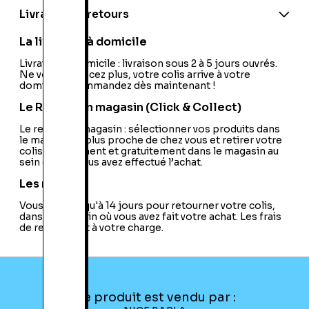
Code barre 3:
0882224443586
Livraison et retours
Site officiel:
http://masseffect.bioware.com/
PEGI:
PEGI:18+
La livraison à domicile
Nom de l'éditeur:
Microsoft Games
Nom du développeur:
Livraison à domicile : livraison sous 2 à 5 jours ouvrés.
BioWare/Pandemic
Ne vous déplacez plus, votre colis arrive à votre
Studios
domicile ! Commandez dès maintenant !
Nationalité:
France
Code EAN:
18600114092
Le Retrait en magasin (Click & Collect)
Le retrait en magasin : sélectionner vos produits dans
le magasin le plus proche de chez vous et retirer votre
colis directement et gratuitement dans le magasin au
sein duquel vous avez effectué l’achat.
Les retours
Vous avez jusqu'à 14 jours pour retourner votre colis,
dans le magasin où vous avez fait votre achat. Les frais
de retour sont à votre charge.
Ce produit est vendu par :