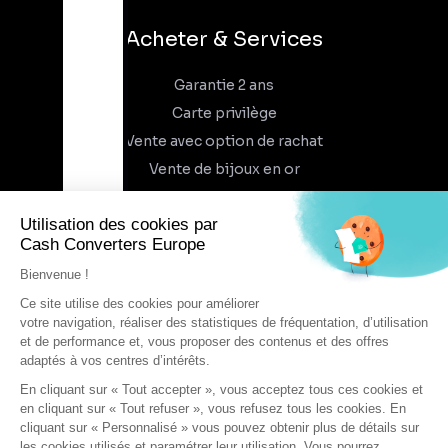
Acheter & Services
Garantie 2 ans
Carte privilège
Vente avec option de rachat
Vente de bijoux en or
À propos
Qui sommes-nous
Recrutement
Trouvez un magasin
Rejoindre l'aventure