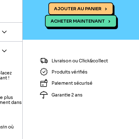
AJOUTER AU PANIER
ACHETER MAINTENANT
Livraison ou Click&collect
Produits vérifiés
placez
ant !
Paiement sécurisé
Garantie 2 ans
le plus
ement dans
asin où