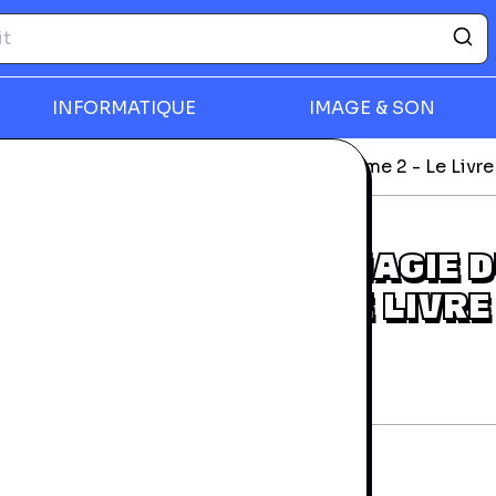
INFORMATIQUE
IMAGE & SON
Les Mondes De La Magie Du Diadème Tome 2 - Le Livre
rmer
LES MONDES DE LA MAGIE 
DIADÈME TOME 2 - LE LIVRE
SIGNES
rantie 24 mois
on état