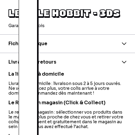
LEGO LE HOBBIT - 3DS
Garantie 24 mois
Fiche technique
Code barre:
5051889474692
Nationalité:
Europe
Livraison et retours
La livraison à domicile
Livraison à domicile : livraison sous 2 à 5 jours ouvrés.
Ne vous déplacez plus, votre colis arrive à votre
domicile ! Commandez dès maintenant !
Le Retrait en magasin (Click & Collect)
Le retrait en magasin : sélectionner vos produits dans
le magasin le plus proche de chez vous et retirer votre
colis directement et gratuitement dans le magasin au
sein duquel vous avez effectué l’achat.