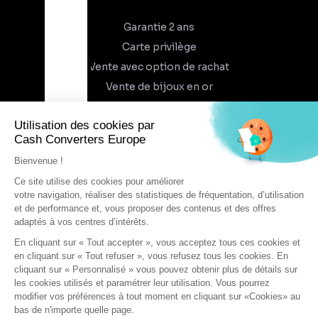
Garantie 2 ans
Carte privilège
Vente avec option de rachat
Vente de bijoux en or
À propos
Qui sommes-nous
Recrutement
Trouvez un magasin
Rejoindre l'aventure
DEVENIR FRANCHISÉ