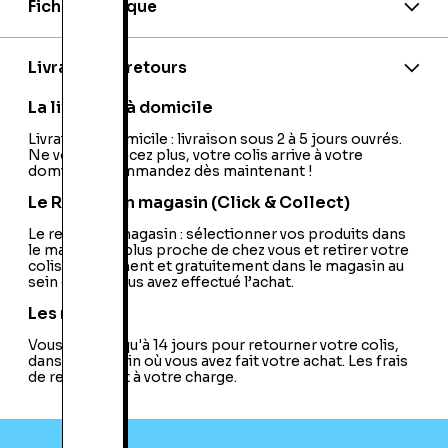
Fiche technique
EAN:
3512391815431
Editeur:
HK Vidéo
Livraison et retours
La livraison à domicile
Livraison à domicile : livraison sous 2 à 5 jours ouvrés.
Ne vous déplacez plus, votre colis arrive à votre
domicile ! Commandez dès maintenant !
Le Retrait en magasin (Click & Collect)
Le retrait en magasin : sélectionner vos produits dans
le magasin le plus proche de chez vous et retirer votre
colis directement et gratuitement dans le magasin au
sein duquel vous avez effectué l’achat.
Les retours
Vous avez jusqu'à 14 jours pour retourner votre colis,
dans le magasin où vous avez fait votre achat. Les frais
de retour sont à votre charge.