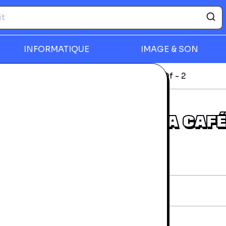
INFORMATIQUE
IMAGE & SON
-ray
La Crème De Caméra Café - Best Of - 2
rmer
LA CRÈME DE CAMÉRA CAFÉ
BEST OF - 2
rantie 24 mois
iche technique
AN:
3475001003577
diteur:
M6 VidÃ©o
vraison et retours