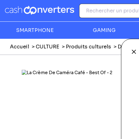
SMARTPHONE
GAMING
Accueil
CULTURE
Produits culturels
DVD, Blu
Fe
Ga
F
E
E
Li