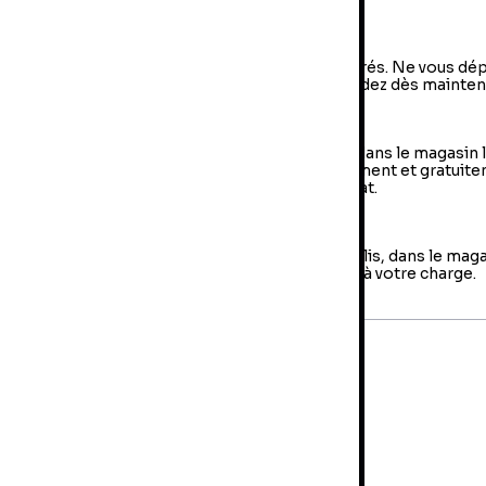
a livraison à domicile
vraison à domicile : livraison sous 2 à 5 jours ouvrés. Ne vous dé
us, votre colis arrive à votre domicile ! Commandez dès mainten
e Retrait en magasin (Click & Collect)
 retrait en magasin : sélectionner vos produits dans le magasin 
oche de chez vous et retirer votre colis directement et gratuit
 magasin au sein duquel vous avez effectué l’achat.
es retours
us avez jusqu'à 14 jours pour retourner votre colis, dans le mag
us avez fait votre achat. Les frais de retour sont à votre charge.