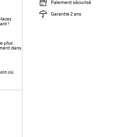
Paiement sécurisé
Garantie 2 ans
placez
ant !
le plus
ement dans
asin où