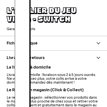
L'ATELIER DU JEU
VIDÉO - SWITCH
Garantie 24 mois
Fiche technique
Code barre:
0045496428952
Nationalité:
France
Livraison et retours
La livraison à domicile
Livraison à domicile : livraison sous 2 à 5 jours ouvrés.
Ne vous déplacez plus, votre colis arrive à votre
domicile ! Commandez dès maintenant !
Le Retrait en magasin (Click & Collect)
Le retrait en magasin : sélectionner vos produits dans
le magasin le plus proche de chez vous et retirer votre
colis directement et gratuitement dans le magasin au