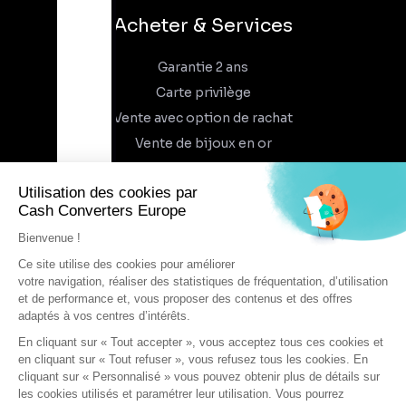
Acheter & Services
Garantie 2 ans
Carte privilège
Vente avec option de rachat
Vente de bijoux en or
À propos
Qui sommes-nous
Recrutement
Trouvez un magasin
Rejoindre l'aventure
DEVENIR FRANCHISÉ