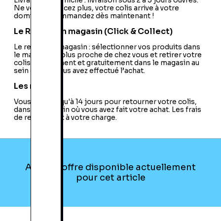
Livraison à domicile : livraison sous 2 à 5 jours ouvrés.
Ne vous déplacez plus, votre colis arrive à votre
domicile ! Commandez dès maintenant !
Le Retrait en magasin (Click & Collect)
Le retrait en magasin : sélectionner vos produits dans
le magasin le plus proche de chez vous et retirer votre
colis directement et gratuitement dans le magasin au
sein duquel vous avez effectué l’achat.
Les retours
Vous avez jusqu'à 14 jours pour retourner votre colis,
dans le magasin où vous avez fait votre achat. Les frais
de retour sont à votre charge.
Aucune offre disponible actuellement
pour cet article