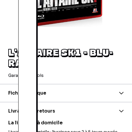
L'AFFAIRE SK1 - BLU-
RAY
Garantie 24 mois
Fiche technique
EAN:
3475001047229
Editeur:
M6 VidÃ©o
Livraison et retours
La livraison à domicile