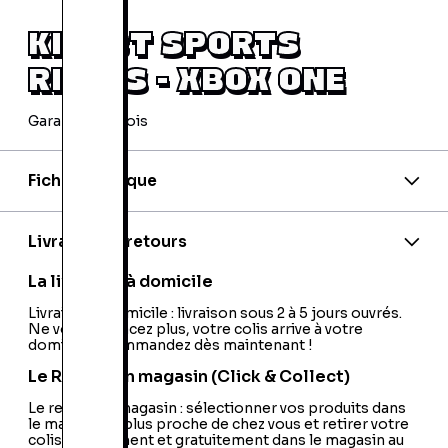
KINECT SPORTS
RIVALS - XBOX ONE
Garantie 24 mois
Fiche technique
Code barre:
0885370662412
Code barre 2:
0885370662405
Code barre 3:
0885370869460
Livraison et retours
PEGI:
PEGI:12+
Nationalité:
Europe
La livraison à domicile
Livraison à domicile : livraison sous 2 à 5 jours ouvrés.
Ne vous déplacez plus, votre colis arrive à votre
domicile ! Commandez dès maintenant !
Le Retrait en magasin (Click & Collect)
Le retrait en magasin : sélectionner vos produits dans
le magasin le plus proche de chez vous et retirer votre
colis directement et gratuitement dans le magasin au