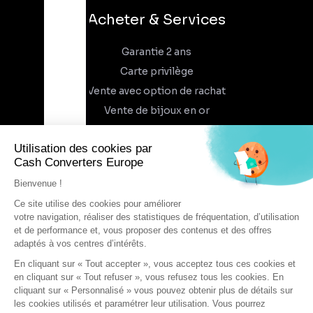
Acheter & Services
Garantie 2 ans
Carte privilège
Vente avec option de rachat
Vente de bijoux en or
À propos
Qui sommes-nous
Recrutement
Trouvez un magasin
Rejoindre l'aventure
DEVENIR FRANCHISÉ