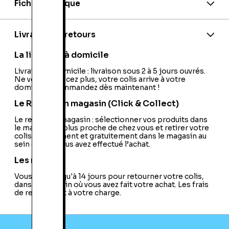
Fiche technique
EAN:
9782355920745
Editeur:
Ki-oon
Livraison et retours
La livraison à domicile
Livraison à domicile : livraison sous 2 à 5 jours ouvrés.
Ne vous déplacez plus, votre colis arrive à votre
domicile ! Commandez dès maintenant !
Le Retrait en magasin (Click & Collect)
Le retrait en magasin : sélectionner vos produits dans
le magasin le plus proche de chez vous et retirer votre
colis directement et gratuitement dans le magasin au
sein duquel vous avez effectué l’achat.
Les retours
Vous avez jusqu'à 14 jours pour retourner votre colis,
dans le magasin où vous avez fait votre achat. Les frais
de retour sont à votre charge.