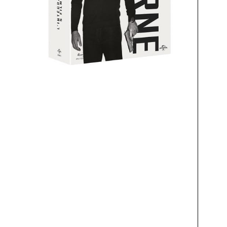
Ga
F
E
E
Li
L
Li
pl
L
Le
pr
le
L
Vo
vo