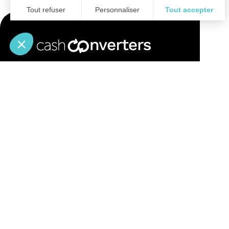
Aide & Commande
Achete
Mes commandes
Garantie 2
Retours & remboursements
Carte priv
Livraison
Vente avec
Paiement sécurisé
Vente de b
FAQ