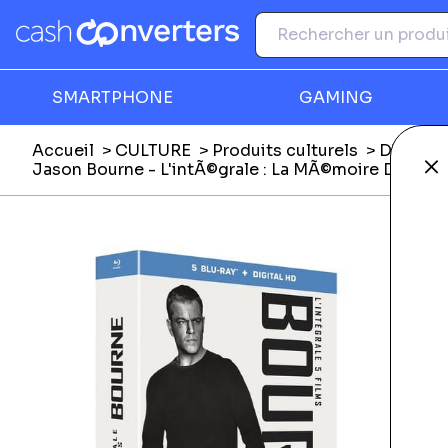
SMARTPHONE
GAMING
Accueil
CULTURE
Produits culturels
DVD, Blu
Fe
Jason Bourne - L'intÃ©grale : La MÃ©moire Dans La