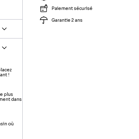
Paiement sécurisé
Garantie 2 ans
placez
ant !
le plus
ement dans
asin où