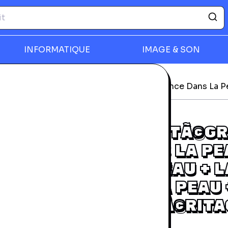
INFORMATIQUE
IMAGE & SON
-ray
rmer
 Peau + La Mort Dans La Peau + La Vengeance Dans La Pe
JASON BOURNE - L'INTÃ©G
: LA MÃ©MOIRE DANS LA PE
LA MORT DANS LA PEAU + L
VENGEANCE DANS LA PEAU 
JASON BOURNE : L'HÃ©RITA
BLU-RAY