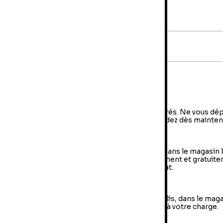
rantie 24 mois
iche technique
AN:
5053083100179
diteur:
Universal Pictures France
vraison et retours
a livraison à domicile
vraison à domicile : livraison sous 2 à 5 jours ouvrés. Ne vous dé
us, votre colis arrive à votre domicile ! Commandez dès mainten
e Retrait en magasin (Click & Collect)
 retrait en magasin : sélectionner vos produits dans le magasin 
oche de chez vous et retirer votre colis directement et gratuit
 magasin au sein duquel vous avez effectué l’achat.
es retours
us avez jusqu'à 14 jours pour retourner votre colis, dans le mag
us avez fait votre achat. Les frais de retour sont à votre charge.