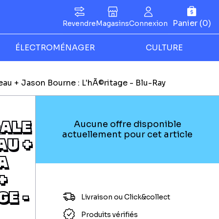
Panier (0)
Revendre
Magasins
Connexion
ÉLECTROMÉNAGER
CULTURE
au + Jason Bourne : L'hÃ©ritage - Blu-Ray
RALE
Aucune offre disponible
actuellement pour cet article
AU +
A
+
GE -
Livraison ou Click&collect
Produits vérifiés