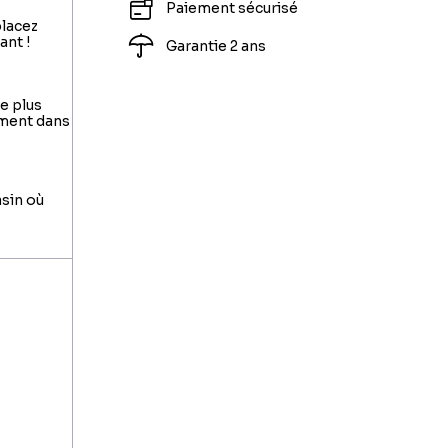
Paiement sécurisé
placez
ant !
Garantie 2 ans
le plus
ement dans
asin où