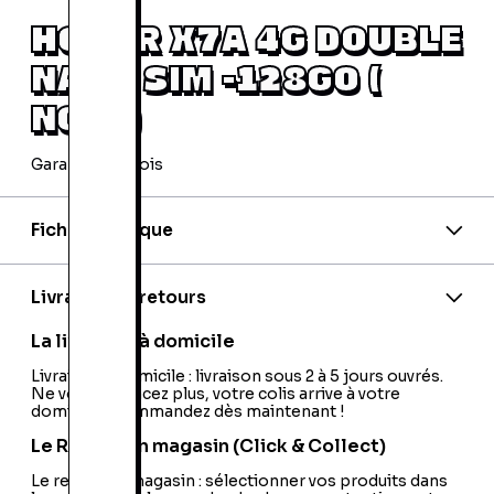
HONOR X7A 4G DOUBLE
NANO SIM -128GO (
NOIR )
Garantie 24 mois
Fiche technique
Marque:
Honor
Code barre:
6936520817979
Model:
x7A
Livraison et retours
La livraison à domicile
Livraison à domicile : livraison sous 2 à 5 jours ouvrés.
Ne vous déplacez plus, votre colis arrive à votre
domicile ! Commandez dès maintenant !
Le Retrait en magasin (Click & Collect)
Le retrait en magasin : sélectionner vos produits dans