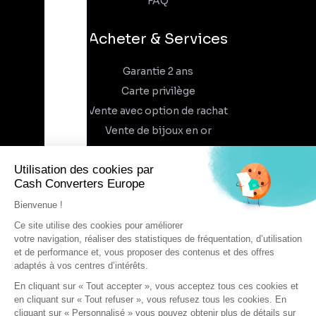
FAQ
Acheter & Services
Garantie 2 ans
Carte privilège
Vente avec option de rachat
Vente de bijoux en or
À propos
Qui sommes-nous
Recrutement
Trouvez un magasin
Rejoindre l'aventure