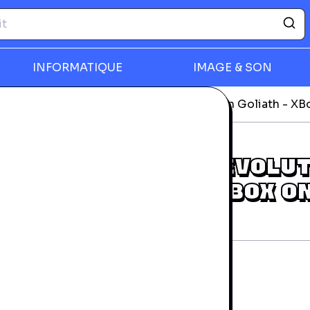
INFORMATIQUE
IMAGE & SON
déos
Homefront : The Revolution Edition Goliath - X
rmer
HOMEFRONT : THE REVOLU
EDITION GOLIATH - XBOX O
rantie 24 mois
rès bon état
69,99 €
AMIENS