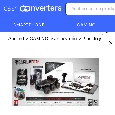
SMARTPHONE
GAMING
Accueil
GAMING
Jeux vidéo
Plus de jeux vi
Fe
Ga
T