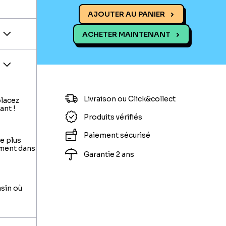
AJOUTER AU PANIER
ACHETER MAINTENANT
Livraison ou Click&collect
placez
ant !
Produits vérifiés
Paiement sécurisé
le plus
ement dans
Garantie 2 ans
asin où