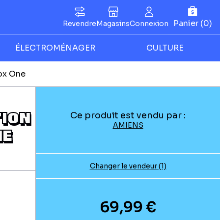
Panier (0)
Revendre
Magasins
Connexion
ÉLECTROMÉNAGER
CULTURE
Box One
TION
Ce produit est vendu par :
AMIENS
NE
Changer le vendeur (1)
69,99 €