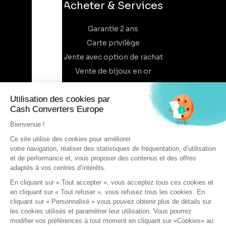
Acheter & Services
Garantie 2 ans
Carte privilège
Vente avec option de rachat
Vente de bijoux en or
À propos
Qui sommes-nous
Recrutement
Trouvez un magasin
Rejoindre l'aventure
DEVENIR FRANCHISÉ