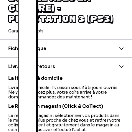
GUITARE) -
PLAYSTATION 3 (PS3)
Garantie 24 mois
Fiche technique
Code barre:
5030917171130
PEGI:
PEGI:12+
Nom de l'éditeur:
Activision
Livraison et retours
Nom du développeur:
Activision
Nationalité:
France
La livraison à domicile
Livraison à domicile : livraison sous 2 à 5 jours ouvrés.
Ne vous déplacez plus, votre colis arrive à votre
domicile ! Commandez dès maintenant !
Le Retrait en magasin (Click & Collect)
Le retrait en magasin : sélectionner vos produits dans
le magasin le plus proche de chez vous et retirer votre
colis directement et gratuitement dans le magasin au
sein duquel vous avez effectué l’achat.