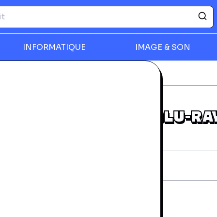
INFORMATIQUE
IMAGE & SON
-ray
Grimm - Saison 1 - Blu-Ray
rmer
GRIMM - SAISON 1 - BLU-RA
rantie 24 mois
iche technique
AN:
5050582911473
diteur:
Universal Pictures France
vraison et retours
a livraison à domicile