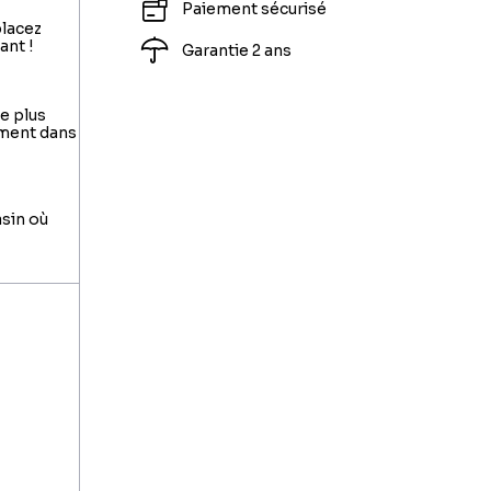
Paiement sécurisé
placez
ant !
Garantie 2 ans
le plus
ement dans
asin où