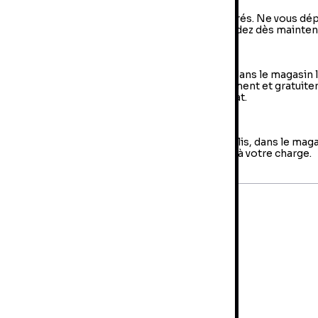
vraison à domicile : livraison sous 2 à 5 jours ouvrés. Ne vous dé
us, votre colis arrive à votre domicile ! Commandez dès mainten
e Retrait en magasin (Click & Collect)
 retrait en magasin : sélectionner vos produits dans le magasin 
oche de chez vous et retirer votre colis directement et gratuit
 magasin au sein duquel vous avez effectué l’achat.
es retours
us avez jusqu'à 14 jours pour retourner votre colis, dans le mag
us avez fait votre achat. Les frais de retour sont à votre charge.