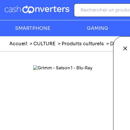
SMARTPHONE
GAMING
Accueil
CULTURE
Produits culturels
DVD, Blu
Fe
Ga
F
E
E
Li
L