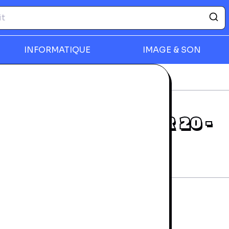
INFORMATIQUE
IMAGE & SON
déos
Farming Simulator 20 - Switch
rmer
FARMING SIMULATOR 20 -
SWITCH
rantie 24 mois
tat d'usage
9,99 €
CAMBRAI