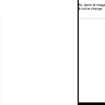
us avez jusqu'à 14 jours pour retourner votre colis, dans le mag
us avez fait votre achat. Les frais de retour sont à votre charge.