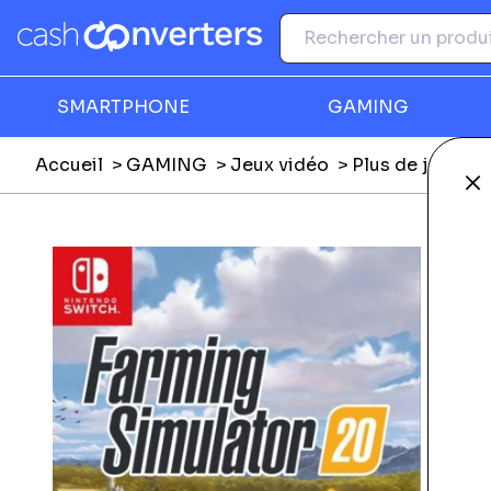
SMARTPHONE
GAMING
Accueil
GAMING
Jeux vidéo
Plus de jeux vi
Fe
Ga
É