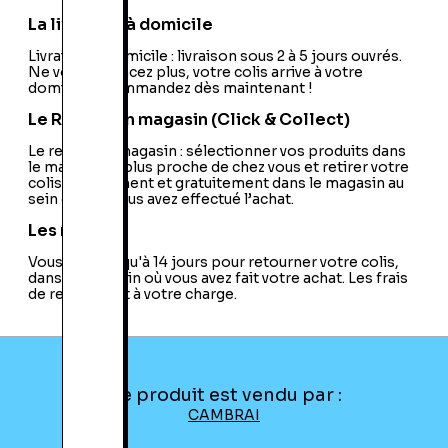
Nom de l'éditeur:
Konami
Nom du développeur:
Konami
La livraison à domicile
Nationalité:
France
Code EAN:
Livraison à domicile : livraison sous 2 à 5 jours ouvrés.
11300312509
Ne vous déplacez plus, votre colis arrive à votre
domicile ! Commandez dès maintenant !
Le Retrait en magasin (Click & Collect)
Le retrait en magasin : sélectionner vos produits dans
le magasin le plus proche de chez vous et retirer votre
colis directement et gratuitement dans le magasin au
sein duquel vous avez effectué l’achat.
Les retours
Vous avez jusqu'à 14 jours pour retourner votre colis,
dans le magasin où vous avez fait votre achat. Les frais
de retour sont à votre charge.
Ce produit est vendu par :
CAMBRAI