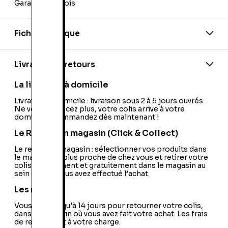
Garantie 24 mois
Fiche technique
Code barre:
3700577003134
Code barre 2:
3700577003141
Code barre 3:
3700577003127
Livraison et retours
PEGI:
PEGI:12+
Nom de l'éditeur:
Namco Bandai
La livraison à domicile
Nom du développeur:
Namco Bandai
Nationalité:
Livraison à domicile : livraison sous 2 à 5 jours ouvrés.
Europe
Ne vous déplacez plus, votre colis arrive à votre
domicile ! Commandez dès maintenant !
Le Retrait en magasin (Click & Collect)
Le retrait en magasin : sélectionner vos produits dans
le magasin le plus proche de chez vous et retirer votre
colis directement et gratuitement dans le magasin au
sein duquel vous avez effectué l’achat.
Les retours
Vous avez jusqu'à 14 jours pour retourner votre colis,
dans le magasin où vous avez fait votre achat. Les frais
de retour sont à votre charge.